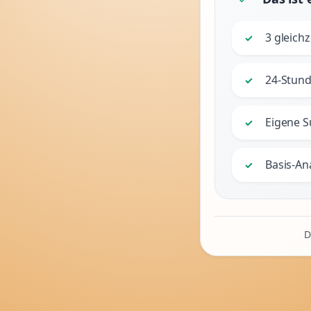
3 gleichz
✓
24-Stund
✓
Eigene 
✓
Basis-An
✓
D