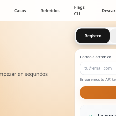
Flags
Casos
Referidos
Descar
CLI
Registro
Correo electronico
 empezar en segundos
Enviaremos tu API key
✓
Lo que 