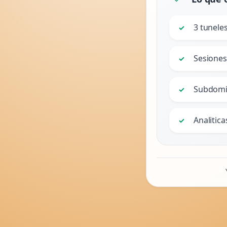
3 tunele
✓
Sesiones
✓
Subdomi
✓
Analitica
✓