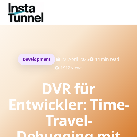
Development
22. April 2026
14
min read
1912
views
DVR für
Entwickler: Time-
Travel-
Debugging mit