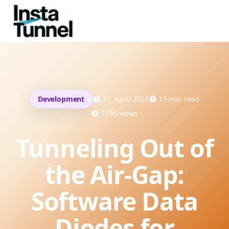
Development
21. April 2026
15
min read
1796
views
Tunneling Out of
the Air-Gap:
Software Data
Diodes for