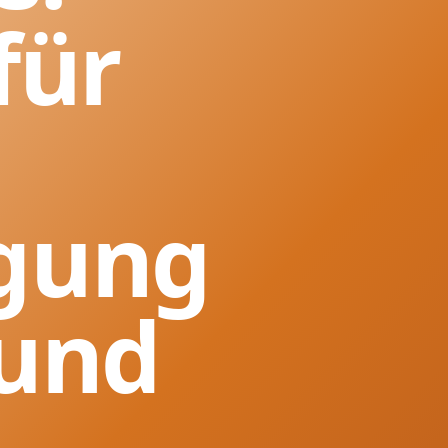
für
gung
 und