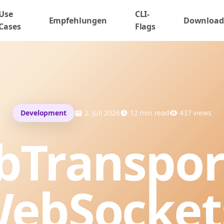
Use
CLI-
Empfehlungen
Download
Cases
Flags
Development
2. Juli 2026
12
min read
437
views
Transpor
ebSocket