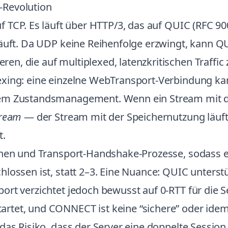
-Revolution
f TCP. Es läuft über HTTP/3, das auf QUIC (RFC 90
läuft. Da UDP keine Reihenfolge erzwingt, kann Q
, die auf multiplexed, latenzkritischen Traffic 
exing: eine einzelne WebTransport-Verbindung ka
em Zustandsmanagement. Wenn ein Stream mit der
tream
— der Stream mit der Speichernutzung läuft 
t.
schen und Transport-Handshake-Prozesse, sodass
lossen ist, statt 2–3. Eine Nuance: QUIC unterst
rt verzichtet jedoch bewusst auf 0-RTT für die Se
artet, und CONNECT ist keine “sichere” oder id
as Risiko, dass der Server eine doppelte Session ve