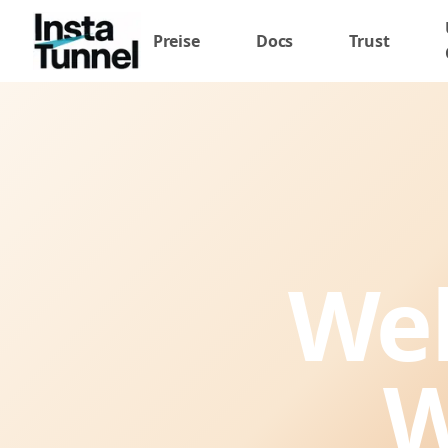
Preise
Docs
Trust
Web
W