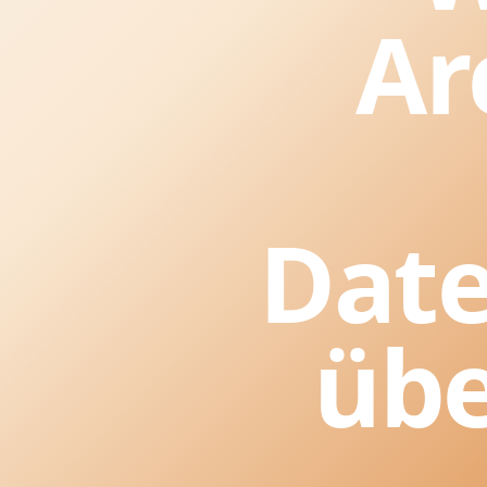
Ar
Dat
übe