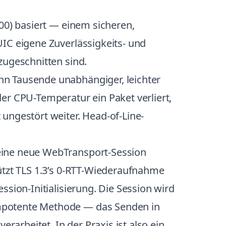
00) basiert — einem sicheren,
UIC eigene Zuverlässigkeits- und
zugeschnitten sind.
nn Tausende unabhängiger, leichter
 CPU-Temperatur ein Paket verliert,
ungestört weiter. Head-of-Line-
 eine neue WebTransport-Session
ützt TLS 1.3’s 0-RTT-Wiederaufnahme
ssion-Initialisierung. Die Session wird
empotente Methode — das Senden in
rarbeitet. In der Praxis ist also ein