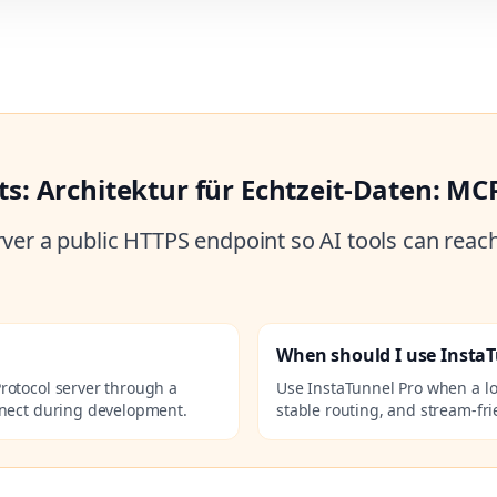
: Architektur für Echtzeit-Daten: MC
ver a public HTTPS endpoint so AI tools can reac
When should I use Insta
rotocol server through a
Use InstaTunnel Pro when a l
nnect during development.
stable routing, and stream-fri