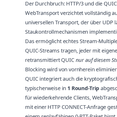
Der Durchbruch: HTTP/3 und die QUIC
WebTransport verzichtet vollständig au
universellen Transport, der über UDP 
Staukontrollmechanismen implementieren
Das ermöglicht echtes Stream-Multipl
QUIC-Streams tragen, jeder mit eigen
retransmittiert QUIC
nur auf diesem S
Blocking wird von vornherein eliminier
QUIC integriert auch die kryptografi
typischerweise in
1 Round-Trip
abgesch
für wiederkehrende Clients, WebTranspo
mit einer HTTP CONNECT-Anfrage gest
einem replayfähigen 0-RTT-Paket birgt d