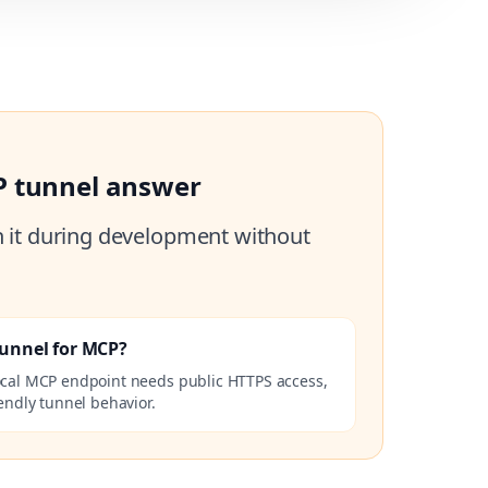
P tunnel answer
h it during development without
Tunnel for MCP?
ocal MCP endpoint needs public HTTPS access,
endly tunnel behavior.