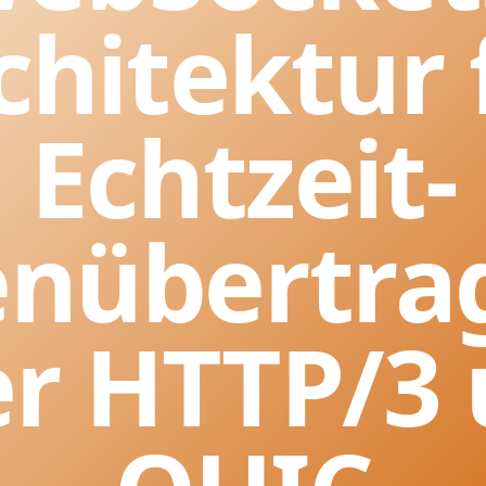
chitektur 
Echtzeit-
enübertra
r HTTP/3