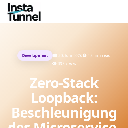
Development
30. Juni 2026
18
min read
392
views
Zero-Stack
Loopback:
Beschleunigung
des Microservice-