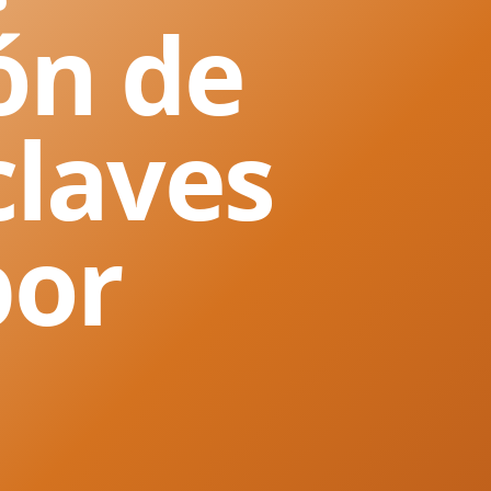
ón de
claves
por