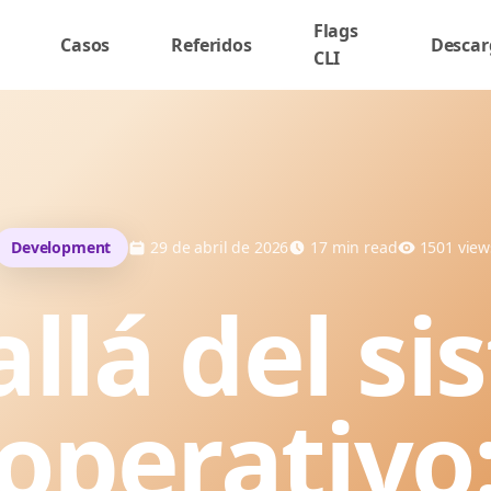
Flags
Casos
Referidos
Descar
CLI
Development
29 de abril de 2026
17
min read
1501
view
llá del s
operativo