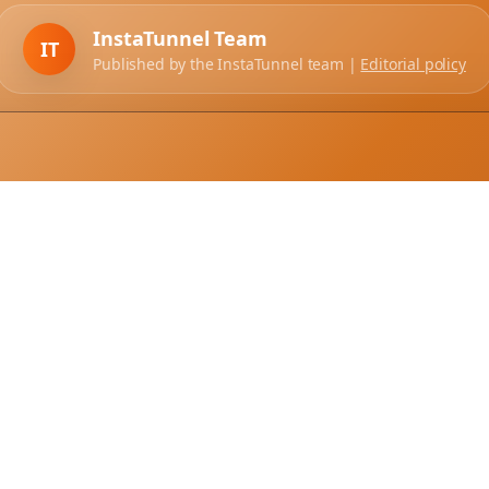
InstaTunnel Team
IT
Published by the InstaTunnel team |
Editorial policy