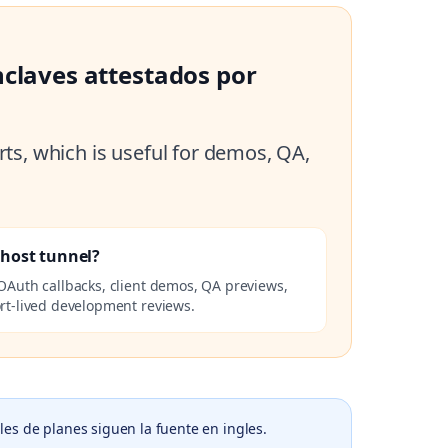
nclaves attestados por
ts, which is useful for demos, QA,
lhost tunnel?
OAuth callbacks, client demos, QA previews,
rt-lived development reviews.
les de planes siguen la fuente en ingles.