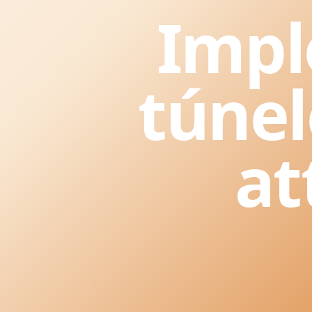
Impl
túnel
at