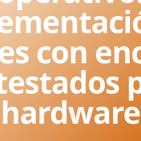
ementaci
es con en
testados 
hardware