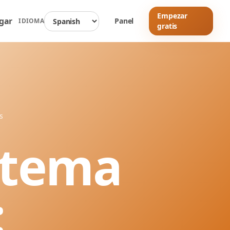
Empezar
gar
Panel
IDIOMA
gratis
s
istema
: