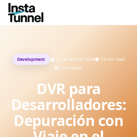
Development
22 de abril de 2026
14
min read
1914
views
DVR para
Desarrolladores:
Depuración con
Viaje en el