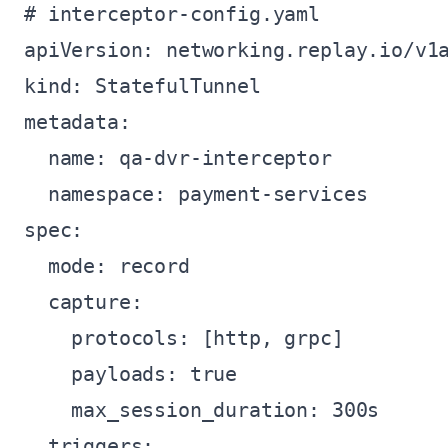
# interceptor-config.yaml

apiVersion: networking.replay.io/v1a
kind: StatefulTunnel

metadata:

  name: qa-dvr-interceptor

  namespace: payment-services

spec:

  mode: record

  capture:

    protocols: [http, grpc]

    payloads: true

    max_session_duration: 300s

  triggers:
