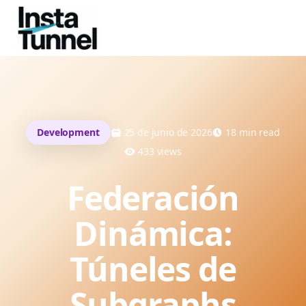
Development
25 de junio de 2026
18
min read
433
views
Federación
Dinámica:
Túneles de
Subgraphs