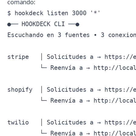
comando:
$ hookdeck listen 3000 '*'

●── HOOKDECK CLI ──●

Escuchando en 3 fuentes • 3 conexion
stripe   │ Solicitudes a → https://e
         └─ Reenvía a → http://local
shopify  │ Solicitudes a → https://e
         └─ Reenvía a → http://local
twilio   │ Solicitudes a → https://e
         └─ Reenvía a → http://local