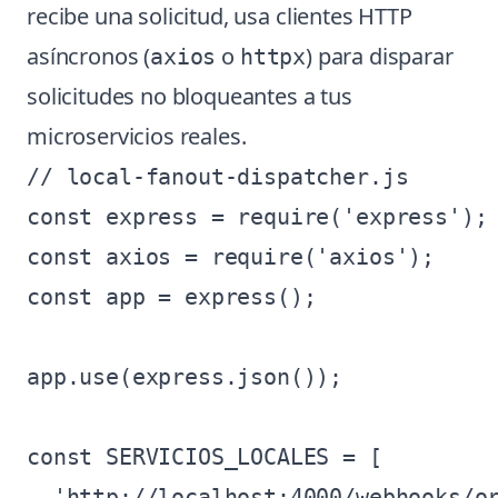
recibe una solicitud, usa clientes HTTP
asíncronos (
o
) para disparar
axios
httpx
solicitudes no bloqueantes a tus
microservicios reales.
// local-fanout-dispatcher.js

const express = require('express');

const axios = require('axios');

const app = express();

app.use(express.json());

const SERVICIOS_LOCALES = [

  'http://localhost:4000/webhooks/or