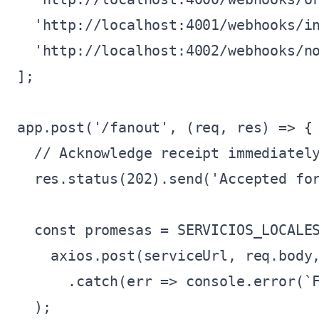
  'http://localhost:4001/webhooks/in
  'http://localhost:4002/webhooks/no
];

app.post('/fanout', (req, res) => {

  // Acknowledge receipt immediately
  res.status(202).send('Accepted for
  const promesas = SERVICIOS_LOCALES
    axios.post(serviceUrl, req.body,
      .catch(err => console.error(`F
  );
