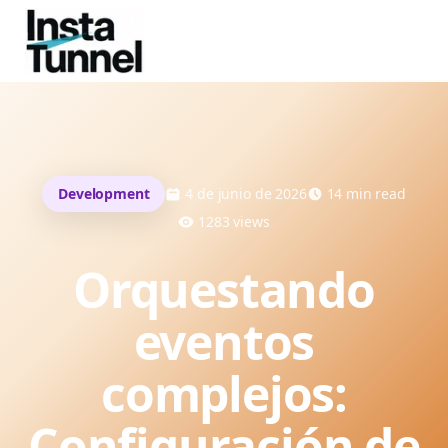
Development
4 de junio de 2026
14
min read
1283
views
Orquestando
eventos
complejos:
Configuración de