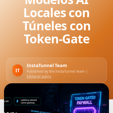
Locales con
Túneles con
Token-Gate
InstaTunnel Team
IT
Published by the InstaTunnel team |
Editorial policy