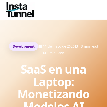
Development
11 de mayo de 2026
13
min read
1757
views
SaaS en una
Laptop:
Monetizando
Modelos AI