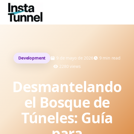
Development
9 de mayo de 2026
9
min read
2280
views
Desmantelando
el Bosque de
Túneles: Guía
para