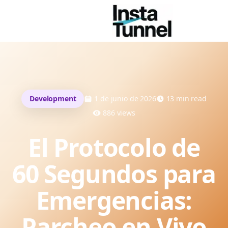
Development
1 de junio de 2026
13
min read
886
views
El Protocolo de
60 Segundos para
Emergencias:
Parcheo en Vivo