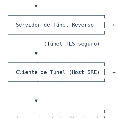
         ▼

┌──────────────────────────────┐

│  Servidor de Túnel Reverso   │  ← 
└────────┬─────────────────────┘

         │  (Túnel TLS seguro)

         ▼

┌──────────────────────────────┐

│  Cliente de Túnel (Host SRE) │  ← 
└────────┬─────────────────────┘

         │

         ▼

┌──────────────────────────────┐
