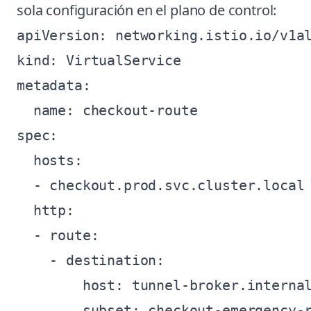
sola configuración en el plano de control:
apiVersion: networking.istio.io/v1al
kind: VirtualService

metadata:

  name: checkout-route

spec:

  hosts:

  - checkout.prod.svc.cluster.local

  http:

  - route:

    - destination:

        host: tunnel-broker.internal
        subset: checkout-emergency-r