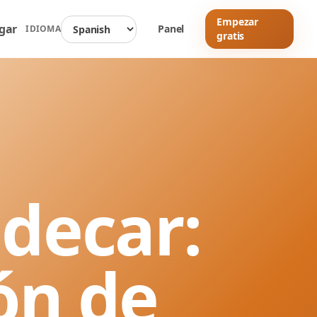
Empezar
gar
Panel
IDIOMA
gratis
idecar:
ón de