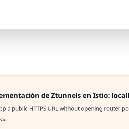
ementación de Ztunnels en Istio: loca
 app a public HTTPS URL without opening router por
ks.