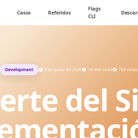
Flags
Casos
Referidos
Descar
CLI
Development
8 de junio de 2026
16
min read
755
views
rte del S
ementaci