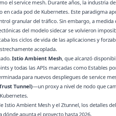
 como el service mesh. Durante años, la industria
o en cada pod de Kubernetes. Este paradigma ap
trol granular del tráfico. Sin embargo, a medida 
itectónicas del modelo sidecar se volvieron impos
a los ciclos de vida de las aplicaciones y forzab
 estrechamente acoplada.
gado.
Istio Ambient Mesh
, que alcanzó disponibi
nts y todas las APIs marcadas como Estables por
eterminada para nuevos despliegues de service mes
Trust Tunnel)
—un proxy a nivel de nodo que c
 Kubernetes.
 Istio Ambient Mesh y el Ztunnel, los detalles d
cia dónde apunta el proyecto hasta 2026.