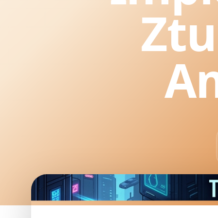
Ztu
A