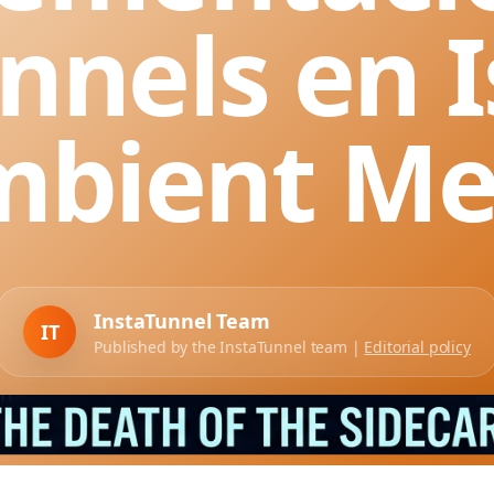
nnels en I
mbient Me
InstaTunnel Team
IT
Published by the InstaTunnel team |
Editorial policy