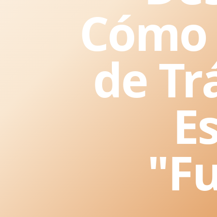
Cómo 
de Tr
E
"F