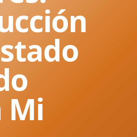
ucción
Estado
do
 Mi