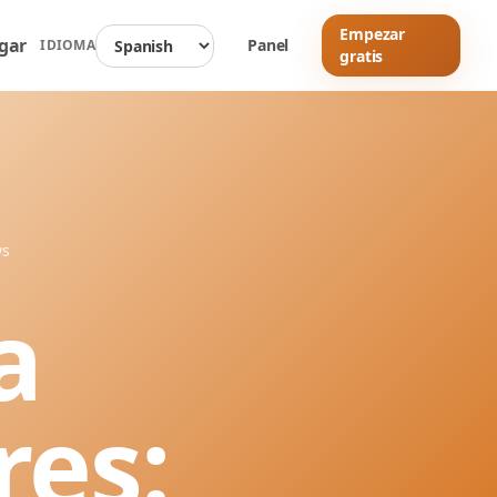
Empezar
gar
Panel
IDIOMA
gratis
ws
a
res: