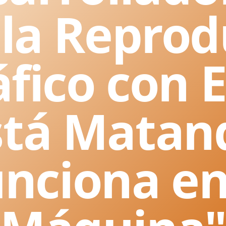
la Reprod
áfico con 
stá Matan
unciona en