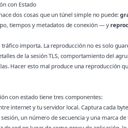
ión con Estado
hace dos cosas que un túnel simple no puede:
gr
po, tiempos y metadatos de conexión — y
repro
 tráfico importa. La reproducción no es solo guard
detalles de la sesión TLS, comportamiento del ag
e ellas. Hacer esto mal produce una reproducción q
ión con estado tiene tres componentes:
ntre internet y tu servidor local. Captura cada byt
de sesión, un número de secuencia y una marca d
z de red en lugar de como proxy de aplicación, lo