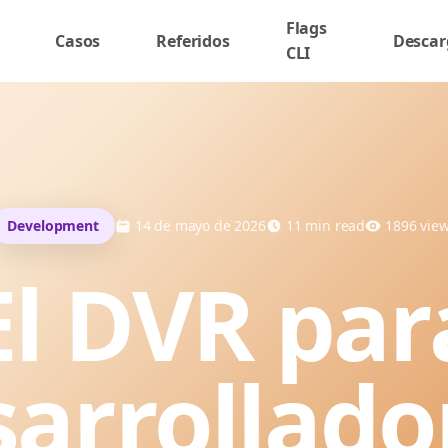
Flags
Casos
Referidos
Descar
CLI
Development
14 de mayo de 2026
11
min read
1896
vie
El DVR par
arrollado