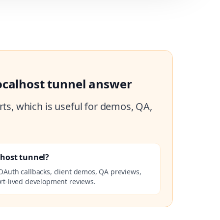
ocalhost tunnel answer
ts, which is useful for demos, QA,
lhost tunnel?
OAuth callbacks, client demos, QA previews,
rt-lived development reviews.