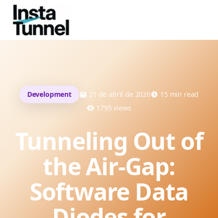
Development
21 de abril de 2026
15
min read
1795
views
Tunneling Out of
the Air-Gap:
Software Data
Diodes for