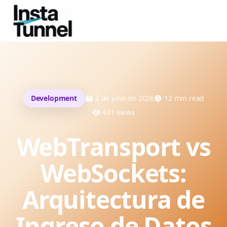
Development
2 de julio de 2026
12
min read
431
views
WebTransport vs
WebSockets:
Arquitectura de
Ingreso de Datos