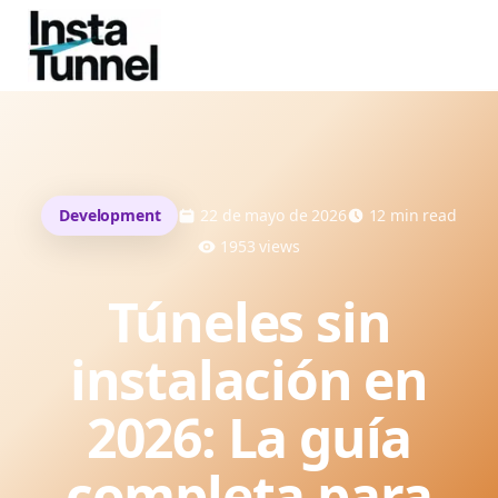
Development
22 de mayo de 2026
12
min read
1953
views
Túneles sin
instalación en
2026: La guía
completa para