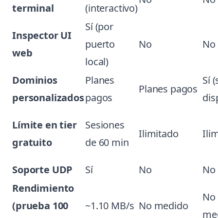
terminal
(interactivo)
Sí (por
Inspector UI
puerto
No
No
web
local)
Dominios
Planes
Sí (
Planes pagos
personalizados
pagos
dis
Límite en tier
Sesiones
Ilimitado
Ili
gratuito
de 60 min
Soporte UDP
Sí
No
No
Rendimiento
No
(prueba 100
~1.10 MB/s
No medido
me