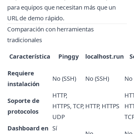
para equipos que necesitan más que un
URL de demo rápido.
Comparación con herramientas
tradicionales
Característica
Pinggy
localhost.run
S
Requiere
No (SSH)
No (SSH)
No 
instalación
HTTP,
HTT
Soporte de
HTTPS, TCP,
HTTP, HTTPS
HT
protocolos
UDP
TC
Dashboard en
Sí
No
No