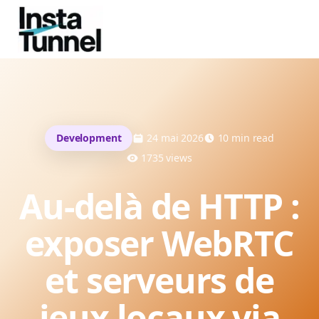
Development
24 mai 2026
10
min read
1735
views
Au-delà de HTTP :
exposer WebRTC
et serveurs de
jeux locaux via