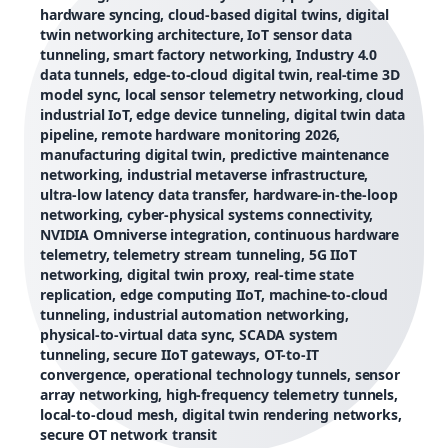
hardware syncing, cloud-based digital twins, digital
twin networking architecture, IoT sensor data
tunneling, smart factory networking, Industry 4.0
data tunnels, edge-to-cloud digital twin, real-time 3D
model sync, local sensor telemetry networking, cloud
industrial IoT, edge device tunneling, digital twin data
pipeline, remote hardware monitoring 2026,
manufacturing digital twin, predictive maintenance
networking, industrial metaverse infrastructure,
ultra-low latency data transfer, hardware-in-the-loop
networking, cyber-physical systems connectivity,
NVIDIA Omniverse integration, continuous hardware
telemetry, telemetry stream tunneling, 5G IIoT
networking, digital twin proxy, real-time state
replication, edge computing IIoT, machine-to-cloud
tunneling, industrial automation networking,
physical-to-virtual data sync, SCADA system
tunneling, secure IIoT gateways, OT-to-IT
convergence, operational technology tunnels, sensor
array networking, high-frequency telemetry tunnels,
local-to-cloud mesh, digital twin rendering networks,
secure OT network transit