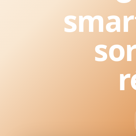
smar
sor
r