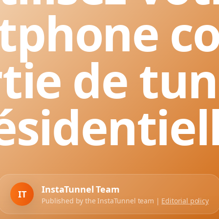
tphone 
tie de tu
ésidentiel
InstaTunnel Team
IT
Published by the InstaTunnel team |
Editorial policy