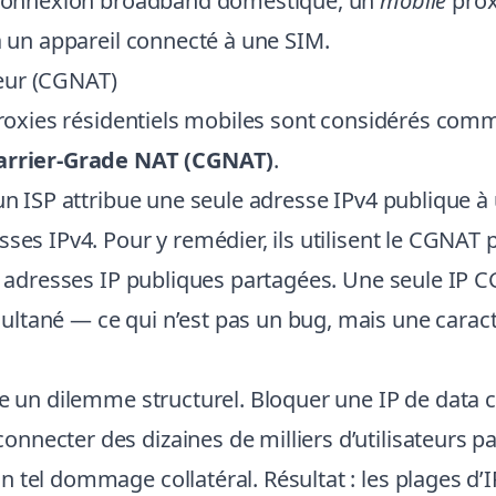
ne connexion broadband domestique, un
mobile
proxy
a un appareil connecté à une SIM.
eur (CGNAT)
 proxies résidentiels mobiles sont considérés comm
arrier-Grade NAT (CGNAT)
.
 un ISP attribue une seule adresse IPv4 publique à
sses IPv4. Pour y remédier, ils utilisent le CGNAT
es adresses IP publiques partagées. Une seule IP
ltané — ce qui n’est pas un bug, mais une carac
ée un dilemme structurel. Bloquer une IP de data 
necter des dizaines de milliers d’utilisateurs pa
tel dommage collatéral. Résultat : les plages d’IP