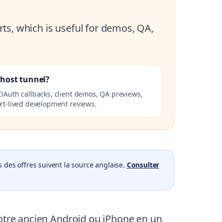
ts, which is useful for demos, QA,
lhost tunnel?
OAuth callbacks, client demos, QA previews,
rt-lived development reviews.
 des offres suivent la source anglaise.
Consulter
votre ancien Android ou iPhone en un