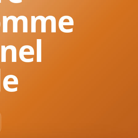
comme
nnel
le