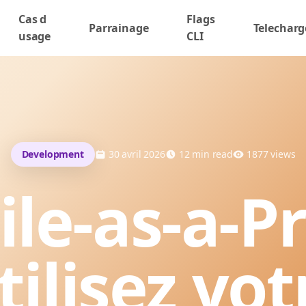
Cas d
Flags
Parrainage
Telecharg
usage
CLI
Development
30 avril 2026
12
min read
1877
views
le-as-a-Pr
tilisez vot