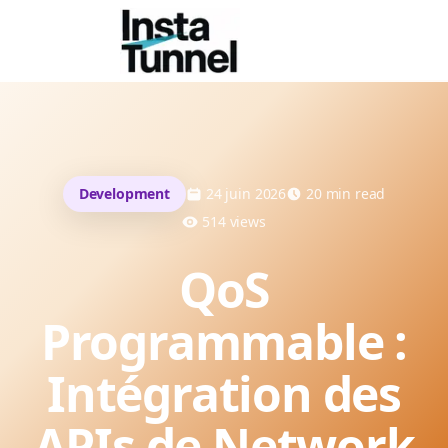
Development
24 juin 2026
20
min read
514
views
QoS
Programmable :
Intégration des
APIs de Network