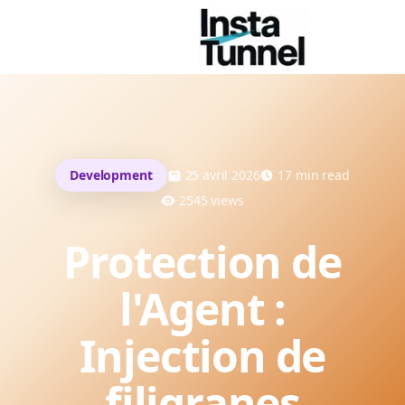
Development
25 avril 2026
17
min read
2545
views
Protection de
l'Agent :
Injection de
filigranes