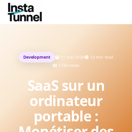
Development
11 mai 2026
13
min read
1739
views
SaaS sur un
ordinateur
portable :
Monétiser des