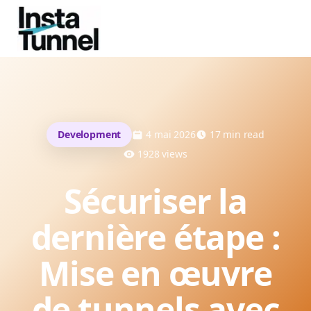
Development
4 mai 2026
17
min read
1928
views
Sécuriser la
dernière étape :
Mise en œuvre
de tunnels avec