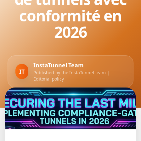
conformité en
2026
InstaTunnel Team
IT
Published by the InstaTunnel team |
Editorial policy