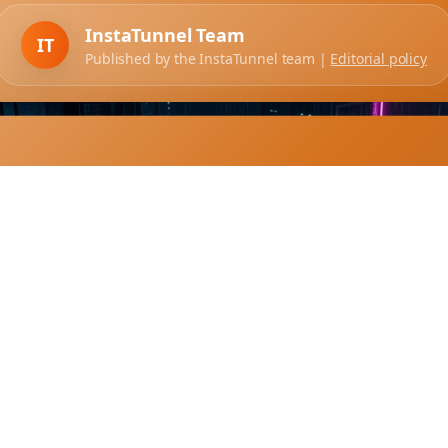
InstaTunnel Team
IT
Published by the InstaTunnel team |
Editorial policy