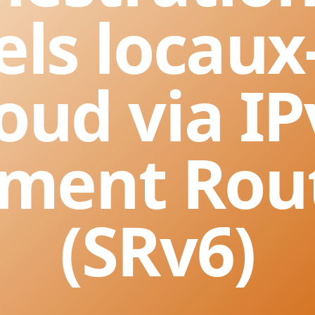
ls locaux
loud via IP
ment Rou
(SRv6)