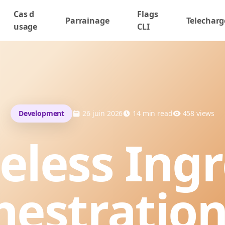
Cas d
Flags
Parrainage
Telecharg
usage
CLI
Development
26 juin 2026
14
min read
458
views
eless Ingr
hestration