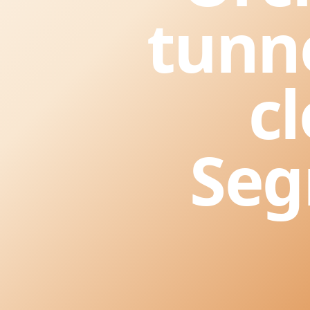
tunne
c
Seg