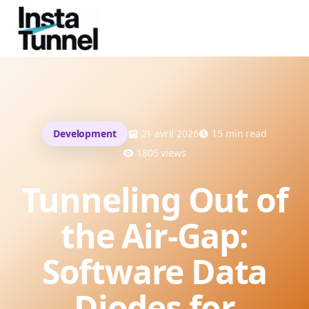
Development
21 avril 2026
15
min read
1805
views
Tunneling Out of
the Air-Gap:
Software Data
Diodes for