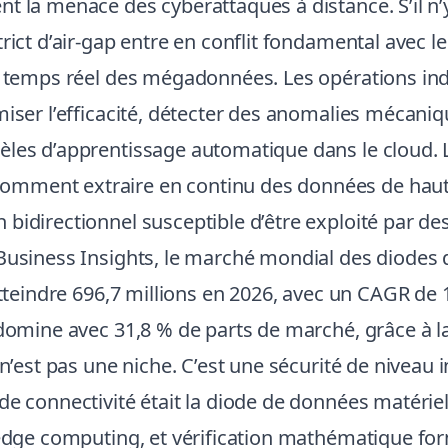
la menace des cyberattaques à distance. S’il n’y a 
ict d’air-gap entre en conflit fondamental avec les 
en temps réel des mégadonnées. Les opérations in
miser l’efficacité, détecter des anomalies mécaniq
èles d’apprentissage automatique dans le cloud. L
ment extraire en continu des données de haute f
bidirectionnel susceptible d’être exploité par de
Business Insights, le marché mondial des diodes 
atteindre 696,7 millions en 2026, avec un CAGR de 
 domine avec 31,8 % de parts de marché, grâce à 
 n’est pas une niche. C’est une sécurité de niveau 
de connectivité était la diode de données matéri
 edge computing, et vérification mathématique form