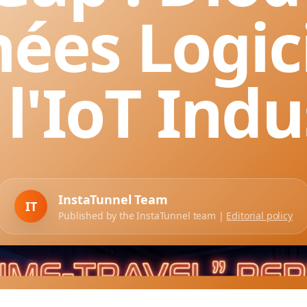
ées Logici
l'IoT Indu
InstaTunnel Team
IT
Published by the InstaTunnel team |
Editorial policy