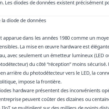
sition. Les diodes de données existent précisément 
e la diode de données
st apparue dans les années 1980 comme un moyen 
nsibles. La mise en œuvre hardware est élégante d
au, avec seulement un émetteur lumineux (LED ou l
odétecteur) du côté “réception” moins sécurisé. 
en arrière du photodétecteur vers le LED, la conn
olitique, impose la frontière.
iodes hardware présentent des inconvénients opé
treprise peuvent coûter des dizaines ou centaines
IoT se multiplient sur des milliers de points dista