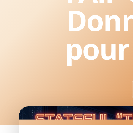
Donn
pour 