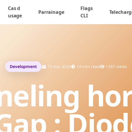
Cas d
Flags
Parrainage
Telecharg
usage
CLI
Development
13 mai 2026
14
min read
1287
views
neling hor
-Gap : Dio