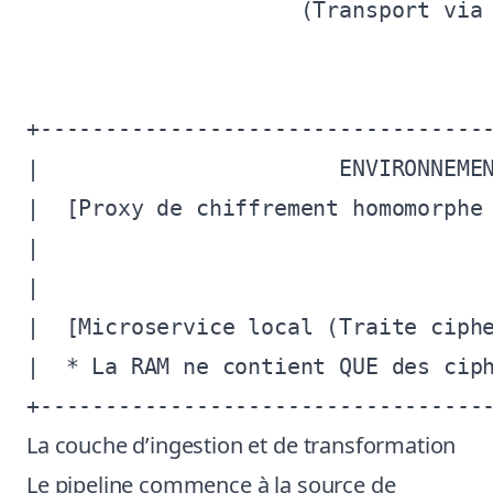
                     (Transport via 
                                    
                                    
+-----------------------------------
|                       ENVIRONNEMEN
|  [Proxy de chiffrement homomorphe 
|                                   
|                                   
|  [Microservice local (Traite ciphe
|  * La RAM ne contient QUE des ciph
La couche d’ingestion et de transformation
Le pipeline commence à la source de