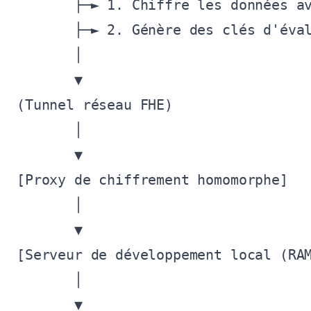
       ├─► 1. Chiffre les données av
       ├─► 2. Génère des clés d'éval
       │

       ▼

(Tunnel réseau FHE)

       │

       ▼

[Proxy de chiffrement homomorphe]

       │

       ▼

[Serveur de développement local (RAM
       │

       ▼
