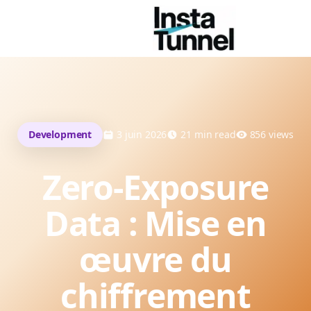
Development
3 juin 2026
21
min read
856
views
Zero-Exposure
Data : Mise en
œuvre du
chiffrement