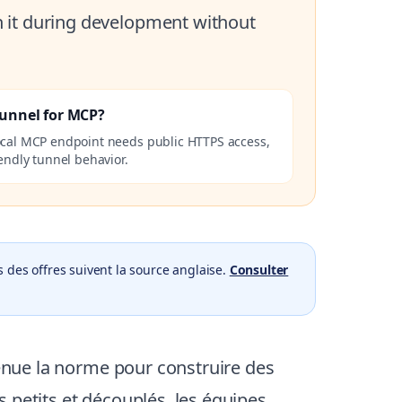
h it during development without
Tunnel for MCP?
ocal MCP endpoint needs public HTTPS access,
endly tunnel behavior.
 des offres suivent la source anglaise.
Consulter
venue la norme pour construire des
 petits et découplés, les équipes