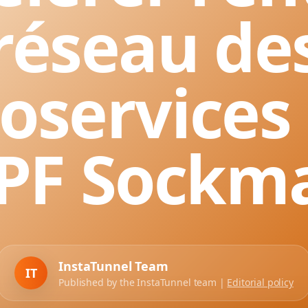
réseau de
oservices
PF Sockm
InstaTunnel Team
IT
Published by the InstaTunnel team |
Editorial policy