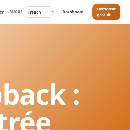
Demarrer
er
Dashboard
LANGUE
gratuit
back :
trée