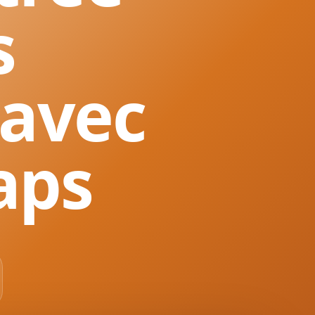
s
 avec
aps