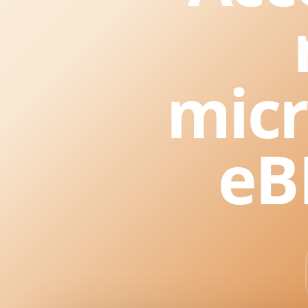
micr
eB