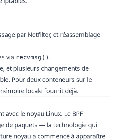
 iptables.
ssage par Netfilter, et réassemblage
es via
.
recvmsg()
le, et plusieurs changements de
able. Pour deux conteneurs sur le
émoire locale fournit déjà.
nt avec le noyau Linux. Le BPF
e de paquets — la technologie qui
cture noyau a commencé à apparaître