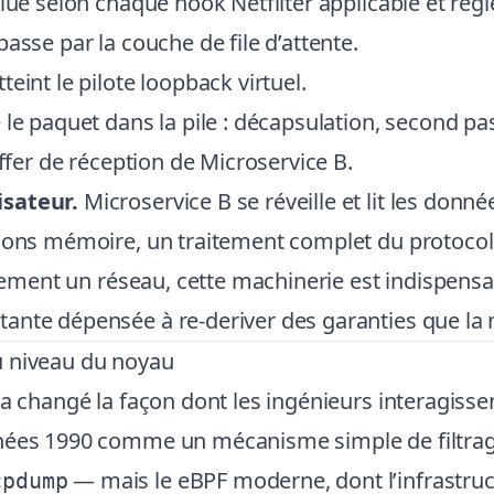
ué selon chaque hook Netfilter applicable et règle
asse par la couche de file d’attente.
teint le pilote loopback virtuel.
 le paquet dans la pile : décapsulation, second pa
uffer de réception de Microservice B.
isateur.
Microservice B se réveille et lit les donné
tions mémoire, un traitement complet du protoco
ellement un réseau, cette machinerie est indispens
ante dépensée à re-deriver des garanties que la m
u niveau du noyau
 a changé la façon dont les ingénieurs interagisse
nnées 1990 comme un mécanisme simple de filtrag
— mais le eBPF moderne, dont l’infrastru
cpdump