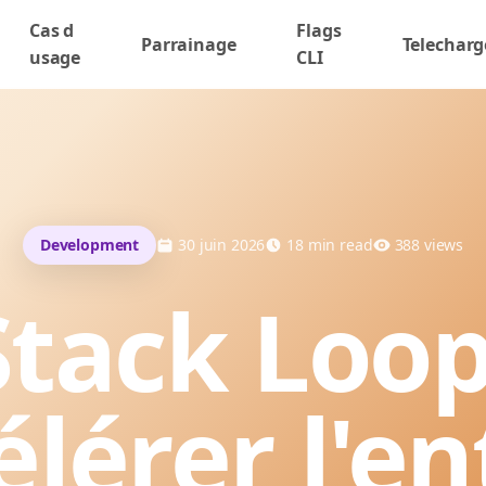
Cas d
Flags
Parrainage
Telecharg
usage
CLI
Development
30 juin 2026
18
min read
388
views
Stack Loop
élérer l'en