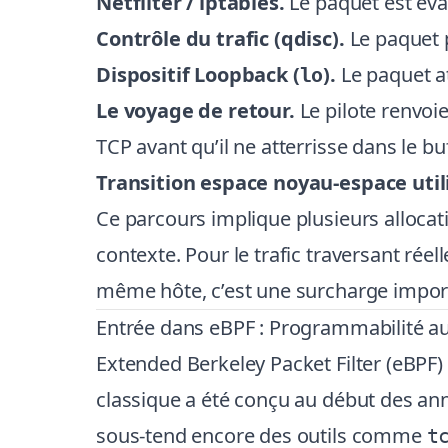
Netfilter / iptables.
Le paquet est éval
Contrôle du trafic (qdisc).
Le paquet p
Dispositif Loopback (
).
Le paquet at
lo
Le voyage de retour.
Le pilote renvoie
TCP avant qu’il ne atterrisse dans le b
Transition espace noyau-espace util
Ce parcours implique plusieurs alloca
contexte. Pour le trafic traversant ré
même hôte, c’est une surcharge import
Entrée dans eBPF : Programmabilité a
Extended Berkeley Packet Filter (eBPF)
classique a été conçu au début des a
sous-tend encore des outils comme
t