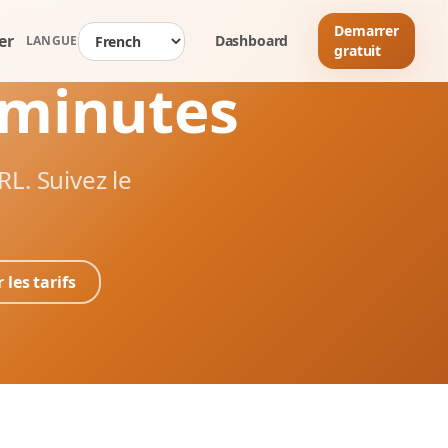
Demarrer
er
Dashboard
LANGUE
gratuit
 minutes
RL. Suivez le
r les tarifs