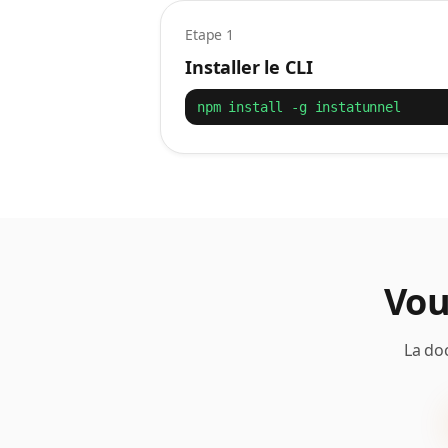
Etape 1
Installer le CLI
npm install -g instatunnel
Vou
La do