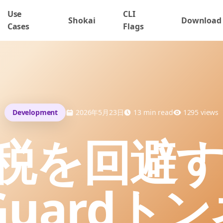
Use
CLI
Shokai
Download
Cases
Flags
Development
2026年5月23日
13
min read
1295
views
P税を回避
eGuardト