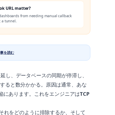
ok URL matter?
 dashboards from needing manual callback
 a tunnel.
事を読む
遅延し、データベースの同期が停滞し、
由すると数分かかる。原因は通常、あな
な欠陥にあります。これをエンジニアは
TCP
ャがそれをどのように排除するか、そして