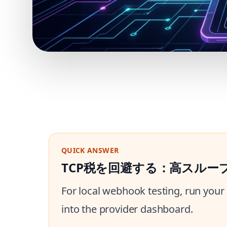
QUICK ANSWER
TCP税を回避する：高スループット
For local webhook testing, run your 
into the provider dashboard.