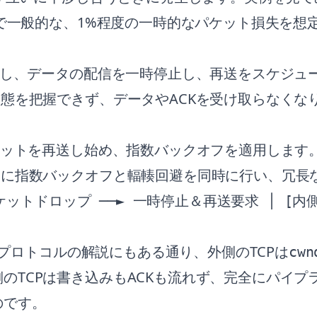
ークで一般的な、1%程度の一時的なパケット損失を
検知し、データの配信を一時停止し、再送をスケジュ
状態を把握できず、データやACKを受け取らなく
パケットを再送し始め、指数バックオフを適用します
もに指数バックオフと輻輳回避を同時に行い、冗長
パケットドロップ ──► 一時停止＆再送要求 │ [内側TC
ングプロトコルの解説にもある通り、外側のTCPは
cwn
のTCPは書き込みもACKも流れず、完全にパイプ
のです。