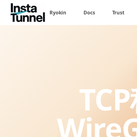
Ryokin
Docs
Trust
TC
Wir