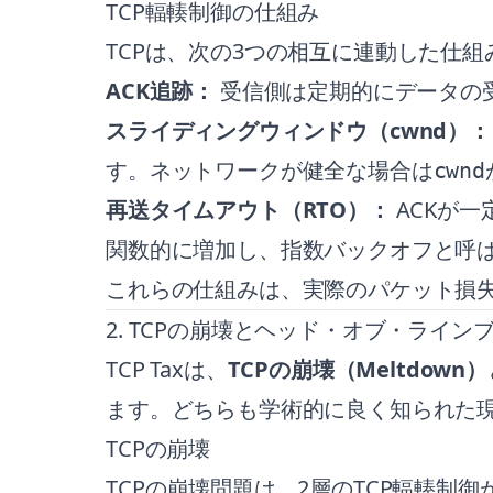
TCP輻輳制御の仕組み
TCPは、次の3つの相互に連動した仕
ACK追跡：
受信側は定期的にデータの
スライディングウィンドウ（cwnd）：
す。ネットワークが健全な場合は
cwnd
再送タイムアウト（RTO）：
ACKが一
関数的に増加し、指数バックオフと呼
これらの仕組みは、実際のパケット損失
2. TCPの崩壊とヘッド・オブ・ライン
TCP Taxは、
TCPの崩壊（Meltdown）
ます。どちらも学術的に良く知られた
TCPの崩壊
TCPの崩壊問題は、2層のTCP輻輳