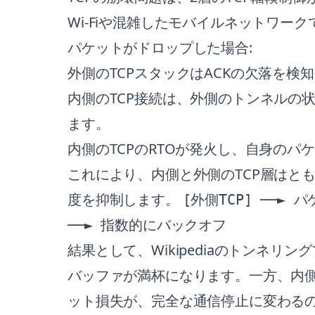
Wi-Fiや混雑したモバイルネットワ
パケットがドロップした場合:
外側のTCPスタックはACKの欠落を
内側のTCP接続は、外側のトンネルの
ます。
内側のTCPのRTOが発火し、自身の
これにより、内側と外側のTCP層はと
度を抑制します。
[外側TCP] ──► 
──► 指数的にバックオフ
結果として、Wikipediaのトンネリ
バッファが満杯になります。一方、内側
ット損失が、完全な通信停止に変わる