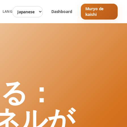
Muryo de
Dashboard
LANG
kaishi
する：
ンネルが