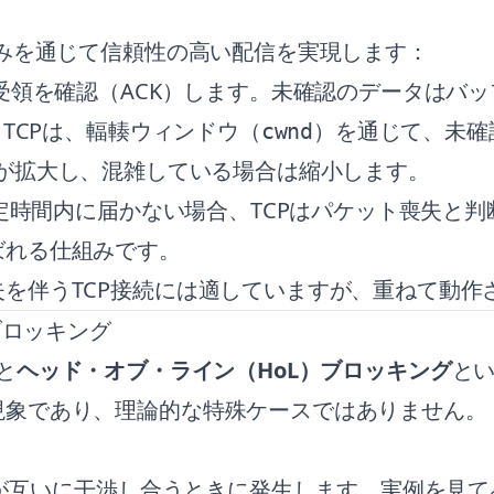
組みを通じて信頼性の高い配信を実現します：
受領を確認（ACK）します。未確認のデータはバ
TCPは、輻輳ウィンドウ（
）を通じて、未確
cwnd
が拡大し、混雑している場合は縮小します。
定時間内に届かない場合、TCPはパケット喪失と判
ばれる仕組みです。
を伴うTCP接続には適していますが、重ねて動作
ブロッキング
と
ヘッド・オブ・ライン（HoL）ブロッキング
と
現象であり、理論的な特殊ケースではありません。
制御が互いに干渉し合うときに発生します。実例を見