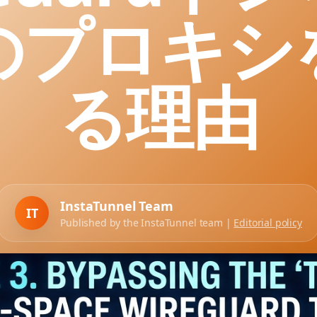
のプロキシ
る理由
InstaTunnel Team
IT
Published by the InstaTunnel team |
Editorial policy