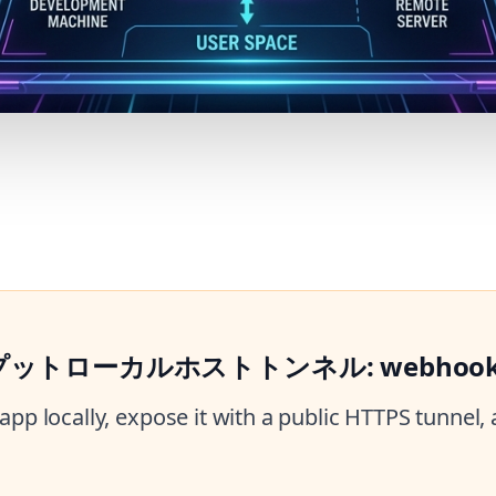
ローカルホストトンネル: webhook tes
app locally, expose it with a public HTTPS tunnel,