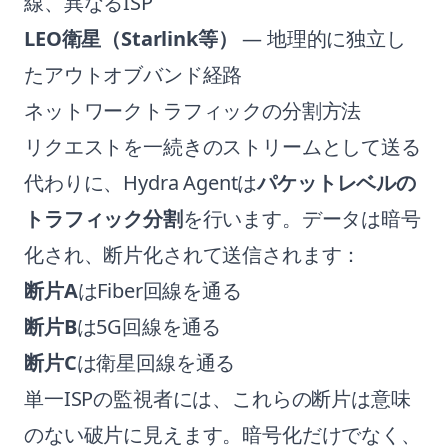
線、異なるISP
LEO衛星（Starlink等）
— 地理的に独立し
たアウトオブバンド経路
ネットワークトラフィックの分割方法
リクエストを一続きのストリームとして送る
代わりに、Hydra Agentは
パケットレベルの
トラフィック分割
を行います。データは暗号
化され、断片化されて送信されます：
断片A
はFiber回線を通る
断片B
は5G回線を通る
断片C
は衛星回線を通る
単一ISPの監視者には、これらの断片は意味
のない破片に見えます。暗号化だけでなく、