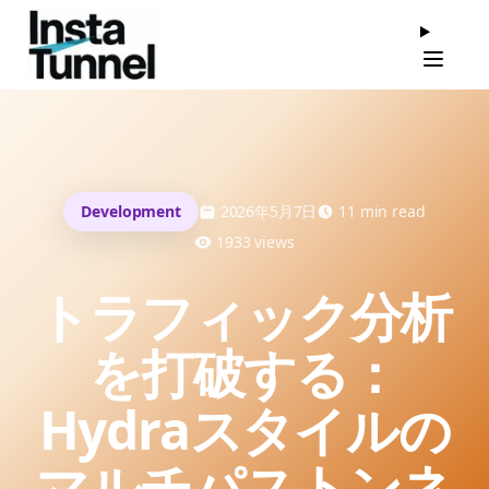
Navigati
Development
2026年5月7日
11
min read
1933
views
トラフィック分析
を打破する：
Hydraスタイルの
マルチパストンネ