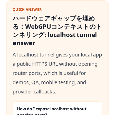
QUICK ANSWER
ハードウェアギャップを埋め
る：WebGPUコンテキストのト
ンネリング: localhost tunnel
answer
A localhost tunnel gives your local app
a public HTTPS URL without opening
router ports, which is useful for
demos, QA, mobile testing, and
provider callbacks.
How do I expose localhost without