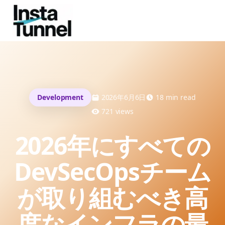
Development
2026年6月6日
18
min read
721
views
2026年にすべての
DevSecOpsチーム
が取り組むべき高
度なインフラの最