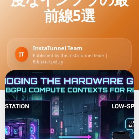
前線5選
InstaTunnel Team
IT
Published by the InstaTunnel team |
Editorial policy