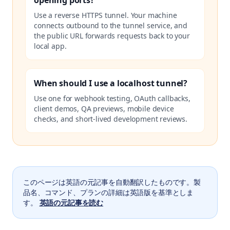
opening ports?
Use a reverse HTTPS tunnel. Your machine
connects outbound to the tunnel service, and
the public URL forwards requests back to your
local app.
When should I use a localhost tunnel?
Use one for webhook testing, OAuth callbacks,
client demos, QA previews, mobile device
checks, and short-lived development reviews.
このページは英語の元記事を自動翻訳したものです。製
品名、コマンド、プランの詳細は英語版を基準としま
す。
英語の元記事を読む