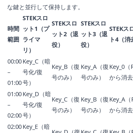
な鍵と並行して保持します。
STEKスロ
STEKスロ
STEKスロ
時間
ット1（プ
STEKス
ット2（退
ット3（退
範囲
ライマ
ト4（消
役）
役）
リ）
00:00
Key_C（暗
Key_B（復
Key_A（復
Key_0（
–
号化/復
号のみ）
号のみ）
から消去
01:00
号）
01:00
Key_D（暗
Key_C（復
Key_B（復
Key_A（
–
号化/復
号のみ）
号のみ）
から消去
02:00
号）
02:00
Key_E（暗
Key_D（復
Key_C（復
Key_B（