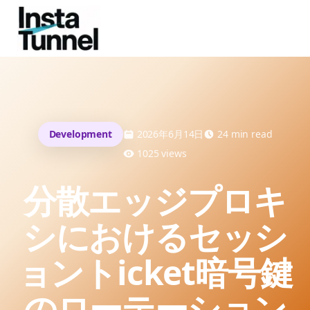
Development
2026年6月14日
24
min read
1025
views
分散エッジプロキ
シにおけるセッシ
ョントicket暗号鍵
のローテーション