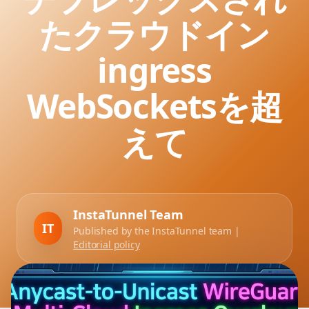
たクラウドイン
ingress
WebSocketsを超
えて
InstaTunnel Team
IT
Published by the InstaTunnel team |
Editorial policy