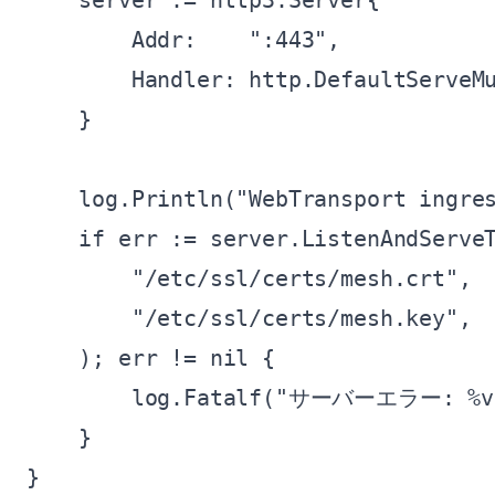
    server := http3.Server{

        Addr:    ":443",

        Handler: http.DefaultServeMu
    }

    log.Println("WebTransport ingr
    if err := server.ListenAndServeT
        "/etc/ssl/certs/mesh.crt",

        "/etc/ssl/certs/mesh.key",

    ); err != nil {

        log.Fatalf("サーバーエラー: %v"
    }

}
