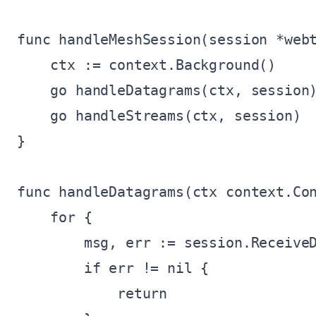
func handleMeshSession(session *webt
    ctx := context.Background()

    go handleDatagrams(ctx, session)
    go handleStreams(ctx, session)

}

func handleDatagrams(ctx context.Con
    for {

        msg, err := session.ReceiveD
        if err != nil {

            return
