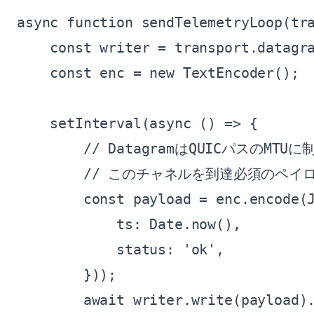
async function sendTelemetryLoop(tra
    const writer = transport.datagra
    const enc = new TextEncoder();

    setInterval(async () => {

        // DatagramはQUICパスのMTU
        // このチャネルを到達必須のペ
        const payload = enc.encode(J
            ts: Date.now(),

            status: 'ok',

        }));

        await writer.write(payload).