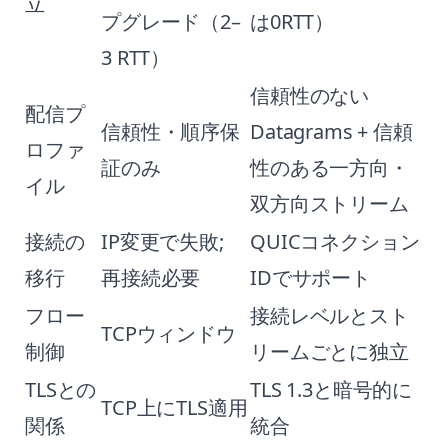
立
プグレード（2–
は0RTT）
3 RTT）
信頼性のない
配信プ
信頼性・順序保
Datagrams + 信頼
ロファ
証のみ
性のある一方向・
イル
双方向ストリーム
接続の
IP変更で失敗;
QUICコネクション
移行
再接続必要
IDでサポート
フロー
接続レベルとスト
TCPウィンドウ
制御
リームごとに独立
TLSとの
TLS 1.3と暗号的に
TCP上にTLS適用
関係
統合