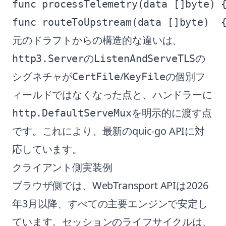
func processTelemetry(data []byte) {
元のドラフトからの構造的な違いは、
の
の
http3.Server
ListenAndServeTLS
シグネチャが
/
の個別フ
CertFile
KeyFile
ィールドではなくなった点と、ハンドラーに
を明示的に渡す点
http.DefaultServeMux
です。これにより、最新のquic-go APIに対
応しています。
クライアント側実装例
ブラウザ側では、WebTransport APIは2026
年3月以降、すべての主要エンジンで安定し
ています。セッションのライフサイクルは、