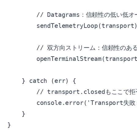
        // Datagrams：信頼性の低い
        sendTelemetryLoop(transport)
        // 双方向ストリーム：信頼性のあ
        openTerminalStream(transport
    } catch (err) {

        // transport.closedも
        console.error('Transport失敗:
    }

}
