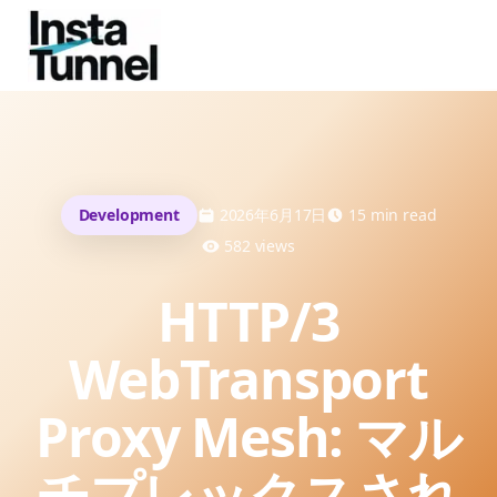
Development
2026年6月17日
15
min read
582
views
HTTP/3
WebTransport
Proxy Mesh: マル
チプレックスされ