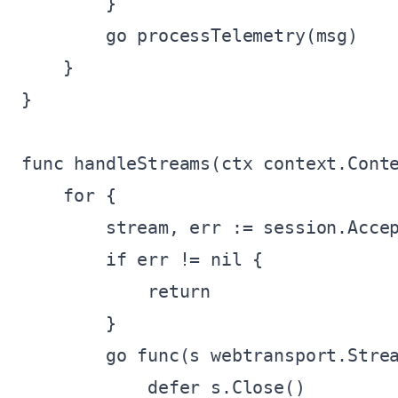
        }

        go processTelemetry(msg)

    }

}

func handleStreams(ctx context.Conte
    for {

        stream, err := session.Accep
        if err != nil {

            return

        }

        go func(s webtransport.Strea
            defer s.Close()
