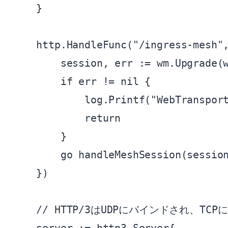
    }

    http.HandleFunc("/ingress-mesh",
        session, err := wm.Upgrade(w
        if err != nil {

            log.Printf("WebTrans
            return

        }

        go handleMeshSession(session
    })

    // HTTP/3はUDPにバインドされ、TC