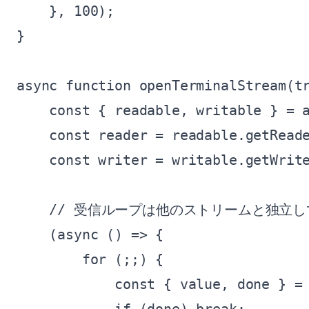
    }, 100);

}

async function openTerminalStream(tr
    const { readable, writable } = a
    const reader = readable.getReade
    const writer = writable.getWrite
    // 受信ループは他のストリームと独立し
    (async () => {

        for (;;) {

            const { value, done } = 