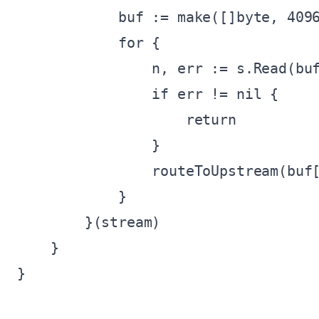
            buf := make([]byte, 4096
            for {

                n, err := s.Read(buf
                if err != nil {

                    return

                }

                routeToUpstream(buf[
            }

        }(stream)

    }

}
