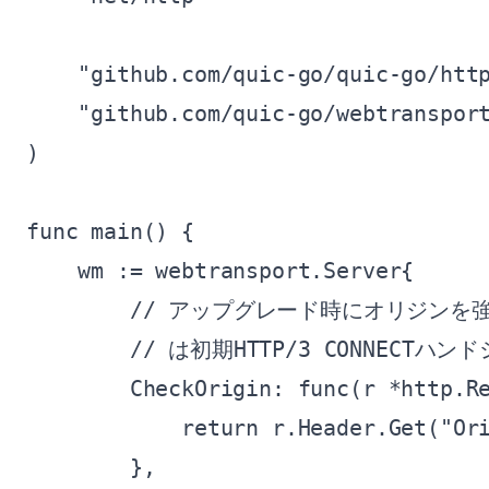
    "github.com/quic-go/quic-go/http
    "github.com/quic-go/webtransport
)

func main() {

    wm := webtransport.Server{

        // アップグレード時にオリジンを
        // は初期HTTP/3 CONNEC
        CheckOrigin: func(r *http.Re
            return r.Header.Get("Ori
        },
