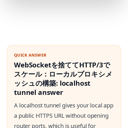
QUICK ANSWER
WebSocketを捨ててHTTP/3で
スケール：ローカルプロキシメ
ッシュの構築: localhost
tunnel answer
A localhost tunnel gives your local app
a public HTTPS URL without opening
router ports, which is useful for