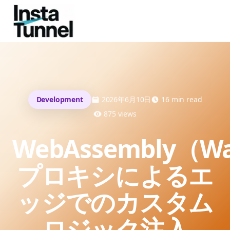
Development
2026年6月10日
16
min read
875
views
WebAssembly（W
プロキシによるエ
ッジでのカスタム
ロジック注入