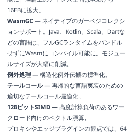
16EBに拡大。
WasmGC
— ネイティブのガーベジコレクシ
ョンサポート。Java、Kotlin、Scala、Dartな
どの言語は、フルGCランタイムをバンドル
せずにWasmにコンパイル可能に。モジュー
ルサイズが大幅に削減。
例外処理
— 構造化例外伝搬の標準化。
テールコール
— 再帰的な言語実装のための
適切なテールコール最適化。
128ビットSIMD
— 高度計算負荷のあるワー
クロード向けのベクトル演算。
プロキシやエッジプラグインの観点では、64