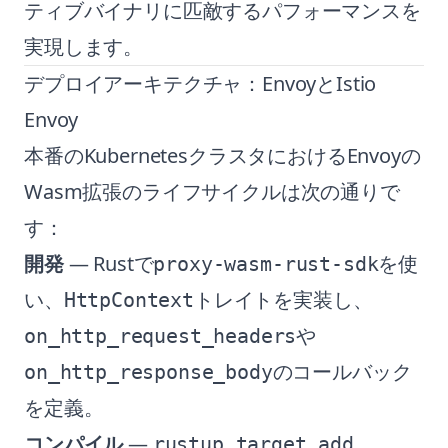
ティブバイナリに匹敵するパフォーマンスを
実現します。
デプロイアーキテクチャ：EnvoyとIstio
Envoy
本番のKubernetesクラスタにおけるEnvoyの
Wasm拡張のライフサイクルは次の通りで
す：
開発
— Rustで
を使
proxy-wasm-rust-sdk
い、
トレイトを実装し、
HttpContext
や
on_http_request_headers
のコールバック
on_http_response_body
を定義。
コンパイル
—
rustup target add