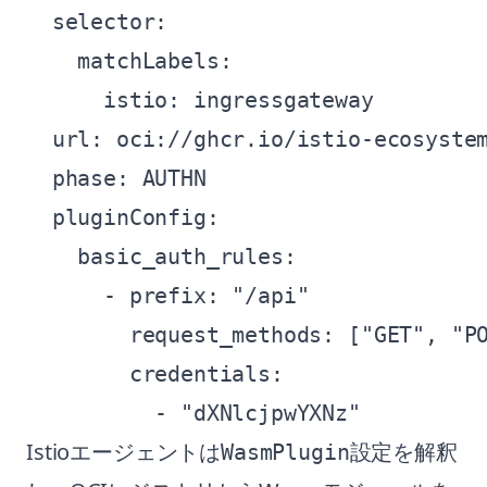
  selector:

    matchLabels:

      istio: ingressgateway

  url: oci://ghcr.io/istio-ecosystem
  phase: AUTHN

  pluginConfig:

    basic_auth_rules:

      - prefix: "/api"

        request_methods: ["GET", "PO
        credentials:

Istioエージェントは
設定を解釈
WasmPlugin