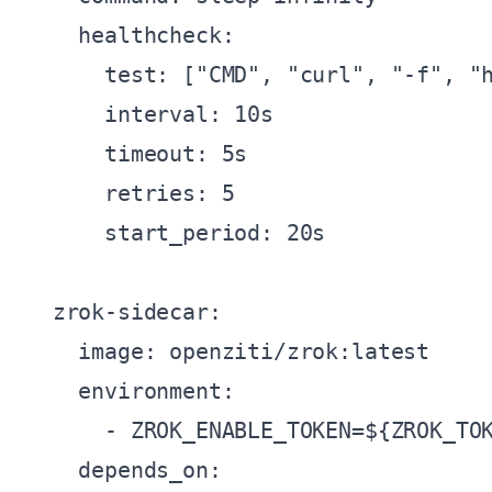
    healthcheck:

      test: ["CMD", "curl", "-f", "h
      interval: 10s

      timeout: 5s

      retries: 5

      start_period: 20s

  zrok-sidecar:

    image: openziti/zrok:latest

    environment:

      - ZROK_ENABLE_TOKEN=${ZROK_TOK
    depends_on:
