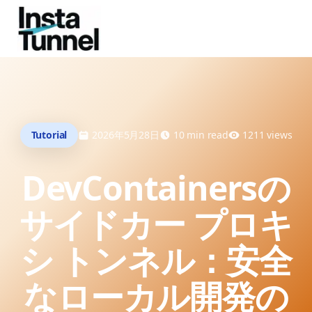
Tutorial
2026年5月28日
10
min read
1211
views
DevContainersの
サイドカー プロキ
シ トンネル：安全
なローカル開発の