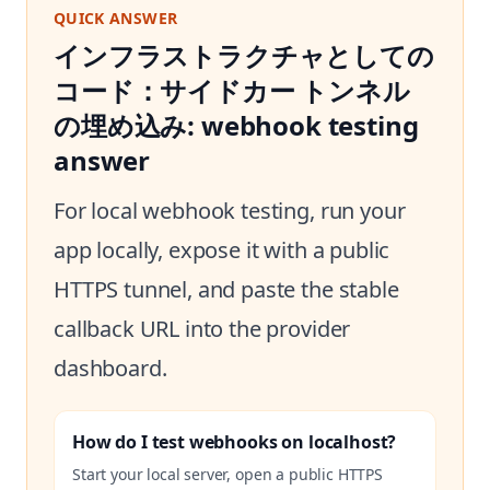
QUICK ANSWER
インフラストラクチャとしての
コード：サイドカー トンネル
の埋め込み: webhook testing
answer
For local webhook testing, run your
app locally, expose it with a public
HTTPS tunnel, and paste the stable
callback URL into the provider
dashboard.
How do I test webhooks on localhost?
Start your local server, open a public HTTPS