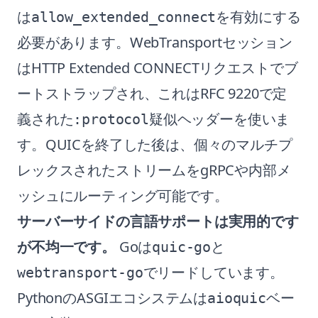
は
を有効にする
allow_extended_connect
必要があります。WebTransportセッション
はHTTP Extended CONNECTリクエストでブ
ートストラップされ、これはRFC 9220で定
義された
疑似ヘッダーを使いま
:protocol
す。QUICを終了した後は、個々のマルチプ
レックスされたストリームをgRPCや内部メ
ッシュにルーティング可能です。
サーバーサイドの言語サポートは実用的です
が不均一です。
Goは
と
quic-go
でリードしています。
webtransport-go
PythonのASGIエコシステムは
ベー
aioquic