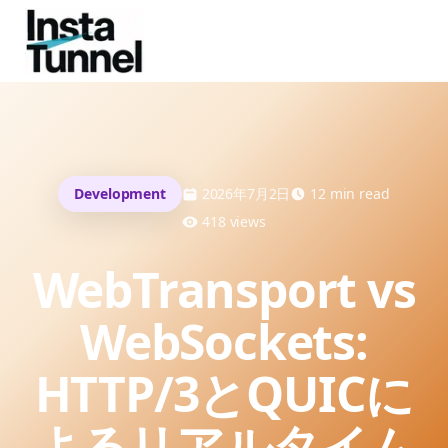
Development
2026年7月2日
12
min read
418
views
WebTransport vs
WebSockets:
HTTP/3とQUICに
よるリアルタイム