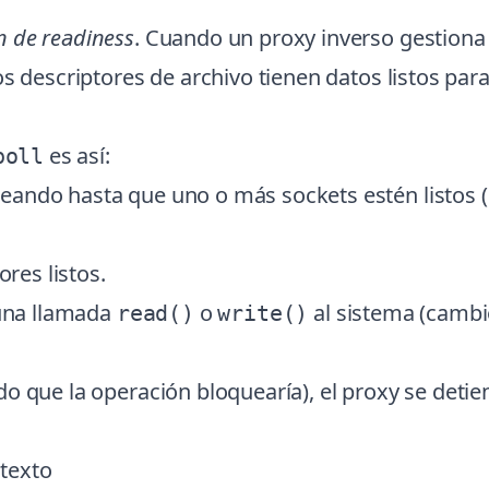
ón de readiness
. Cuando un proxy inverso gestiona 
s descriptores de archivo tienen datos listos para
es así:
poll
ueando hasta que uno o más sockets estén listos 
ores listos.
 una llamada
o
al sistema (cambi
read()
write()
o que la operación bloquearía), el proxy se detien
texto