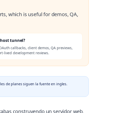
ts, which is useful for demos, QA,
lhost tunnel?
OAuth callbacks, client demos, QA previews,
rt-lived development reviews.
les de planes siguen la fuente en ingles.
estabas construyendo un servidor web,