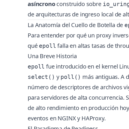
asíncrono
construido sobre
io_urin
de arquitecturas de ingreso local de a
La Anatomía del Cuello de Botella de
e
Para entender por qué un proxy inver
qué
falla en altas tasas de thro
epoll
Una Breve Historia
fue introducido en el kernel Li
epoll
y
más antiguas. A d
select()
poll()
número de descriptores de archivos vi
para servidores de alta concurrencia. 
de alto rendimiento en producción hoy
eventos en NGINX y HAProxy.
El Paradigma de Readiness