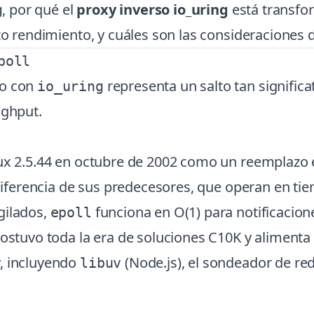
, por qué el
proxy inverso io_uring
está transfo
g
lto rendimiento, y cuáles son las consideraciones
poll
so con
representa un salto tan signific
io_uring
ughput.
nux 2.5.44 en octubre de 2002 como un reemplazo e
iferencia de sus predecesores, que operan en tie
gilados,
funciona en O(1) para notificacion
epoll
Sostuvo toda la era de soluciones C10K y alimenta
, incluyendo
(Node.js), el sondeador de re
libuv