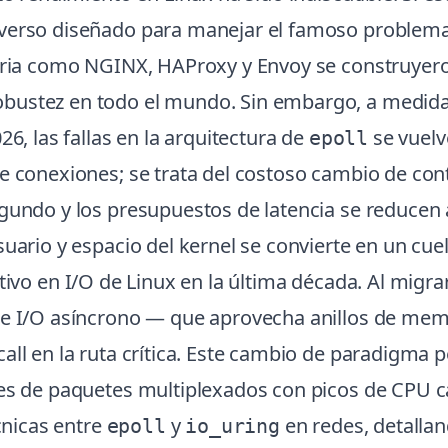
nverso diseñado para manejar el famoso problem
stria como NGINX, HAProxy y Envoy se construyer
bustez en todo el mundo. Sin embargo, a medida
26, las fallas en la arquitectura de
se vuelv
epoll
de conexiones; se trata del costoso cambio de con
gundo y los presupuestos de latencia se reducen 
uario y espacio del kernel se convierte en un cuel
ativo en I/O de Linux en la última década. Al migr
 de I/O asíncrono — que aprovecha anillos de mem
all en la ruta crítica. Este cambio de paradigma p
nes de paquetes multiplexados con picos de CPU ca
écnicas entre
y
en redes, detalla
epoll
io_uring