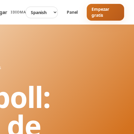
Empezar
gar
Panel
IDIOMA
gratis
s
oll:
 de