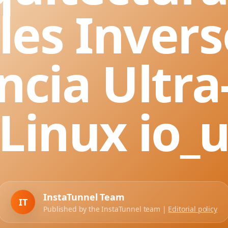
les Invers
ncia Ultra
Linux io_
InstaTunnel Team
IT
Published by the InstaTunnel team |
Editorial policy