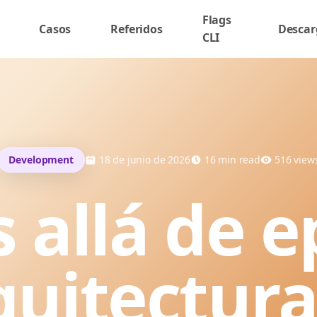
Flags
Casos
Referidos
Descar
CLI
Development
18 de junio de 2026
16
min read
516
view
 allá de ep
quitectura