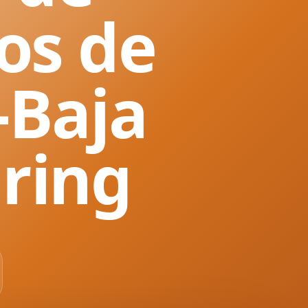
os de
-Baja
uring