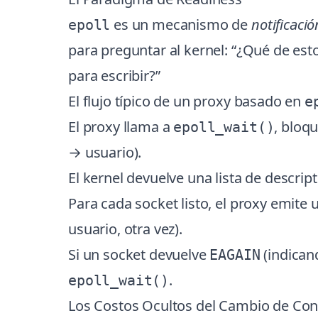
es un mecanismo de
notificaci
epoll
para preguntar al kernel: “¿Qué de esto
para escribir?”
El flujo típico de un proxy basado en
e
El proxy llama a
, bloq
epoll_wait()
→ usuario).
El kernel devuelve una lista de descript
Para cada socket listo, el proxy emite
usuario, otra vez).
Si un socket devuelve
(indicand
EAGAIN
.
epoll_wait()
Los Costos Ocultos del Cambio de Con