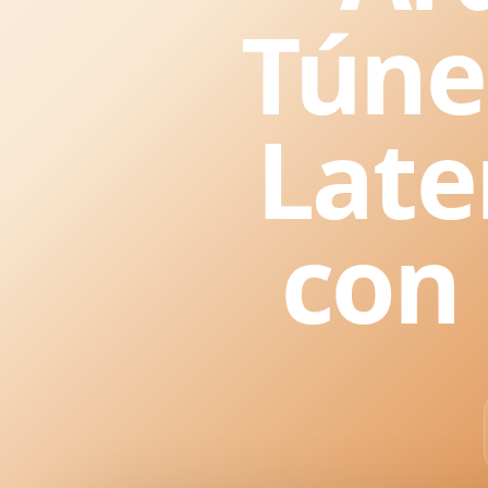
Túne
Late
con 