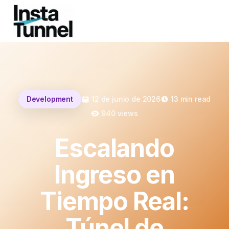
Development
12 de junio de 2026
13
min read
940
views
Escalando
Ingreso en
Tiempo Real:
Túnel de