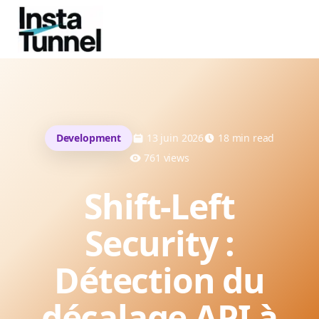
Development
13 juin 2026
18
min read
761
views
Shift-Left
Security :
Détection du
décalage API à